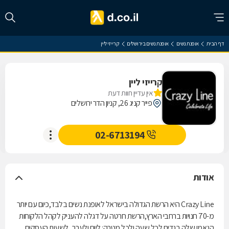
דף הבית
אופנת נשים
אופנת נשים בירושלים
קרייזי ליין
קרייזי ליין
אין עדיין חוות דעת
פייר קניג 26, קניון הדר ירושלים
02-6713194
אודות
Crazy Line היא הרשת הגדולה בישראל לאופנת נשים בלבד,כיום עם יותר
מ-70 חנויות ברחבי הארץ,הרשת חרטה על דגלה להעניק לקהל הלקוחות
הנאמן שלה בגדים לכל שעה ולכל מטרה: ליום ולערב, לשעות העסקים