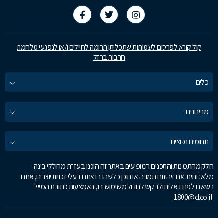
קול קורא לפרסום לעמותות שתכליתן תרומה לחיילים ו/או לנפגעי מלחמת
חרבות ברזל
כלים
מחירונים
תחומים נפוצים
חלק מהתמונות והתכנים המופיעים באתר זה הוכנו בעזרת מחוללי בינה
מלאכותית. אם זיהיתם תמונה או תוכן כלשהו בו אתם בעלי זכויות יוצרים, אתם
רשאים לפנות אלינו ולבקש לחדול משימוש בו, באמצעות כתובת המייל
1800@d.co.il