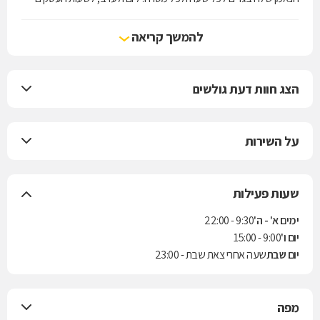
ולשעות הפנאי, למכון הכושר ולאירוע נוצץ.Crazy Line מחויבת לדיאלוג עם
הקהל שלה, מחויבת ללמוד את טעמן, להבין את צרכיהן ולתרגם עבורן את
להמשך קריאה
המגמות באופנה העולמית לפריטים לבישים, נשיים ומחמיאים המותאמים
להן, לאקלים ולסגנון חייהן.
הצג חוות דעת גולשים
על השירות
שעות פעילות
ימים א' - ה'
9:30 - 22:00
יום ו'
9:00 - 15:00
יום שבת
שעה אחרי צאת שבת - 23:00
מפה