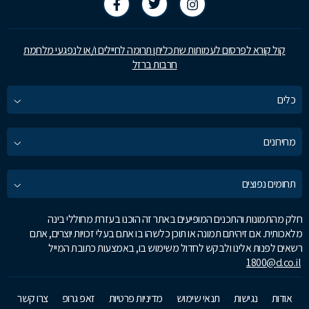
קול קורא לפרסום לעמותות שתכליתן תרומה לחיילים ו/או לנפגעי מלחמת
חרבות ברזל
כלים
מחירונים
תחומים נפוצים
חלק מהתמונות והתכנים המופיעים באתר זה הוכנו בעזרת מחוללי בינה
מלאכותית. אם זיהיתם תמונה או תוכן כלשהו בו אתם בעלי זכויות יוצרים, אתם
רשאים לפנות אלינו ולבקש לחדול משימוש בו, באמצעות כתובת המייל
1800@d.co.il
אודות
נגישות
תנאי שימוש
מדיניות פרטיות
זאפ גרופ
צרו קשר