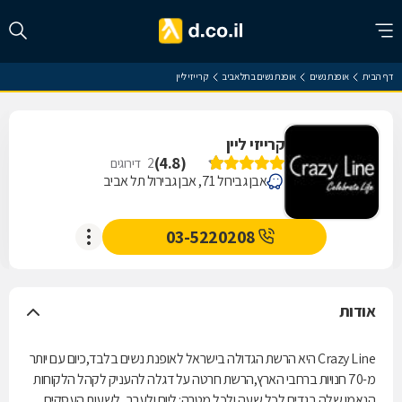
דף הבית
אופנת נשים
אופנת נשים בתל אביב
קרייזי ליין
קרייזי ליין
)
4.8
(
2
דירוגים
אבן גבירול 71, אבן גבירול תל אביב
03-5220208
אודות
Crazy Line היא הרשת הגדולה בישראל לאופנת נשים בלבד,כיום עם יותר
מ-70 חנויות ברחבי הארץ,הרשת חרטה על דגלה להעניק לקהל הלקוחות
הנאמן שלה בגדים לכל שעה ולכל מטרה: ליום ולערב, לשעות העסקים