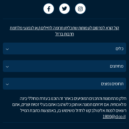
קול קורא לפרסום לעמותות שתכליתן תרומה לחיילים ו/או לנפגעי מלחמת
חרבות ברזל
כלים
מחירונים
תחומים נפוצים
חלק מהתמונות והתכנים המופיעים באתר זה הוכנו בעזרת מחוללי בינה
מלאכותית. אם זיהיתם תמונה או תוכן כלשהו בו אתם בעלי זכויות יוצרים, אתם
רשאים לפנות אלינו ולבקש לחדול משימוש בו, באמצעות כתובת המייל
1800@d.co.il