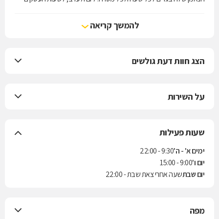
ולשעות הפנאי, למכון הכושר ולאירוע נוצץ.Crazy Line מחויבת לדיאלוג עם
הקהל שלה, מחויבת ללמוד את טעמן, להבין את צרכיהן ולתרגם עבורן את
להמשך קריאה
המגמות באופנה העולמית לפריטים לבישים, נשיים ומחמיאים המותאמים
להן, לאקלים ולסגנון חייהן.
הצג חוות דעת גולשים
על השירות
שעות פעילות
ימים א' - ה'
9:30 - 22:00
יום ו'
9:00 - 15:00
יום שבת
שעה אחרי צאת שבת - 22:00
מפה