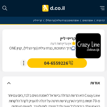
דף הבית
אופנת נשים
אופנת נשים בנצרת עילית (נוף הגליל)
קרייזי ליין
קרייזי ליין
אין עדיין חוות דעת
דרך החטיבות, נצרת עילית (נוף הגליל), קניון ONE
04-6559226
אודות
Crazy Line היא הרשת הגדולה בישראל לאופנת נשים בלבד,כיום עם יותר
מ-70 חנויות ברחבי הארץ,הרשת חרטה על דגלה להעניק לקהל הלקוחות
הנאמן שלה בגדים לכל שעה ולכל מטרה: ליום ולערב, לשעות העסקים