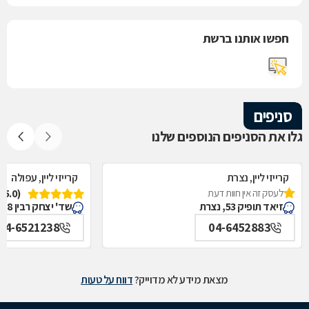
חפשו אותנו ברשת
סניפים
גלו את הסניפים הנוספים שלנו
קרייזי ליין, נצרת
קרייזי ליין, עפולה
לעסק זה אין חוות דעת
(5.0)
זיאד תופיק 53, נצרת
שד' יצחק רבין 18, עפולה
04-6521238
04-6452883
מצאת מידע לא מדוייק?
דווח על טעות