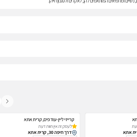
נשיים ומחמיאים המותאמים להן, לאקלים ולסגנון חייהן.
תא
קרייזי ליין-עודפים, קרית אתא
דעת
לעסק זה אין חוות דעת
דרך חיפה 30, קרית אתא