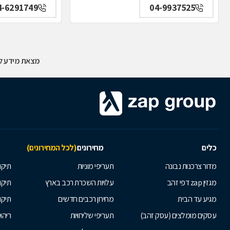
4-6291749
04-9937525
מצאת מידע לא
כלים
מחירונים
(לכל המחירונים)
מדור צרכנות נבונה
תעריפי מוניות
תיקון
מגזין zap דפי זהב
עלויות השכרת רכב בארץ
תיקו
מגיע עד הבית
מחירון רכבים חדשים
תיקו
עסקים מומלצים (עסק זהב)
תעריפי שליחויות
ריהו