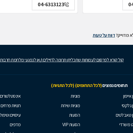
04-6313123
0
 מדוייק?
דווח על טעות
קול קורא לפרסום לעמותות שתכליתן תרומה לחיילים ו/או לנפגעי מלחמת חרבות
תחומים נפוצים
(לכל התחומים)
(לכל התגיות)
 אייפון
מוניות
אינסטלטורים
ן גלקסי
מוניות שירות
חנויות פרחים
ן טאבלטים
הסעות
עיסויים וטיפולי
ט משרדי
הסעות VIP
מדפים