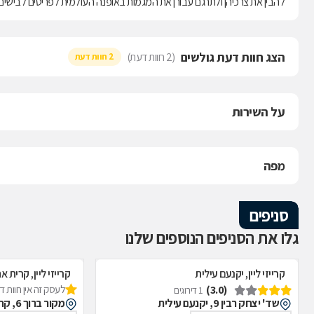
להבין את צרכיהן ולתרגם עבורן את המגמות באופנה העולמית לפריטים לבישים, 
הצג חוות דעת גולשים
(2 חוות דעת)
2 חוות דעת
על השירות
מפה
סניפים
גלו את הסניפים הנוספים שלנו
קרייזי ליין, יקנעם עילית
קרייזי ליין, קרית א
(3.0)
לעסק זה אין חוות 
1 דירוגים
שד' יצחק רבין 9, יקנעם עילית
מקור ברוך 6, קרית אתא