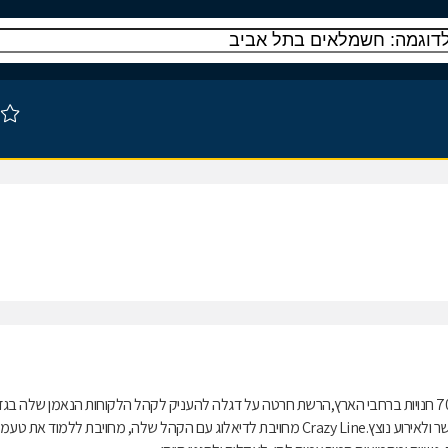
Crazy Line היא הרשת הגדולה בישראל לאופנת נשים בלבד,כיום עם יותר מ-70 חנויות ברחבי הארץ,הרשת חרטה על דגלה להעניק לקהל הלקוחות הנאמן שלה ב
לכל שעה ולכל מטרה: ליום ולערב, לשעות העסקים ולשעות הפנאי, למכון הכושר ולאירוע נוצץ.Crazy Line מחויבת לדיאלוג עם הקהל שלה, מחויבת ללמוד את טע