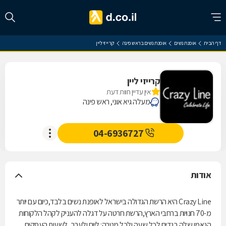
דף הבית
אופנת נשים
אופנת נשים בראש פינה
קרייזי ליין
קרייזי ליין
אין עדיין חוות דעת
מעלה גיא אוני, ראש פינה
04-6936727
אודות
Crazy Line היא הרשת הגדולה בישראל לאופנת נשים בלבד,כיום עם יותר
מ-70 חנויות ברחבי הארץ,הרשת חרטה על דגלה להעניק לקהל הלקוחות
הנאמן שלה בגדים לכל שעה ולכל מטרה: ליום ולערב, לשעות העסקים