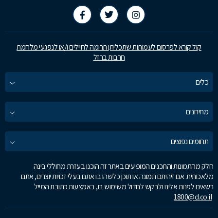
קול קורא לפרסום לעמותות שתכליתן תרומה לחיילים ו/או לנפגעי מלחמת
חרבות ברזל
כלים
מחירונים
תחומים נפוצים
חלק מהתמונות והתכנים המופיעים באתר זה הוכנו בעזרת מחוללי בינה
מלאכותית. אם זיהיתם תמונה או תוכן כלשהו בו אתם בעלי זכויות יוצרים, אתם
רשאים לפנות אלינו ולבקש לחדול משימוש בו, באמצעות כתובת המייל
1800@d.co.il