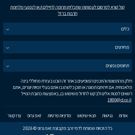
קול קורא לפרסום לעמותות שתכליתן תרומה לחיילים ו/או לנפגעי מלחמת
חרבות ברזל
כלים
מחירונים
תחומים נפוצים
חלק מהתמונות והתכנים המופיעים באתר זה הוכנו בעזרת מחוללי בינה
מלאכותית. אם זיהיתם תמונה או תוכן כלשהו בו אתם בעלי זכויות יוצרים, אתם
רשאים לפנות אלינו ולבקש לחדול משימוש בו, באמצעות כתובת המייל
1800@d.co.il
אודות
נגישות
תנאי שימוש
מדיניות פרטיות
זאפ גרופ
צרו קשר
כל הזכויות שמורות לדפי זהב מקבוצת זאפ גרופ © 2026