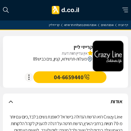
דף הבית
אופנת נשים
אופנת נשים במעלות-תרשיחא
קרייזי ליין
קרייזי ליין
אין עדיין חוות דעת
מעלות-תרשיחא, קניון, צים כביש89
04-6659440
אודות
Crazy Line היא הרשת הגדולה בישראל לאופנת נשים בלבד,כיום עם יותר
מ-70 חנויות ברחבי הארץ,הרשת חרטה על דגלה להעניק לקהל הלקוחות
הנאמן שלה בגדים לכל שעה ולכל מטרה: ליום ולערב, לשעות העסקים