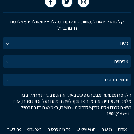
קול קורא לפרסום לעמותות שתכליתן תרומה לחיילים ו/או לנפגעי מלחמת
חרבות ברזל
כלים
מחירונים
תחומים נפוצים
חלק מהתמונות והתכנים המופיעים באתר זה הוכנו בעזרת מחוללי בינה
מלאכותית. אם זיהיתם תמונה או תוכן כלשהו בו אתם בעלי זכויות יוצרים, אתם
רשאים לפנות אלינו ולבקש לחדול משימוש בו, באמצעות כתובת המייל
1800@d.co.il
אודות
נגישות
תנאי שימוש
מדיניות פרטיות
זאפ גרופ
צרו קשר