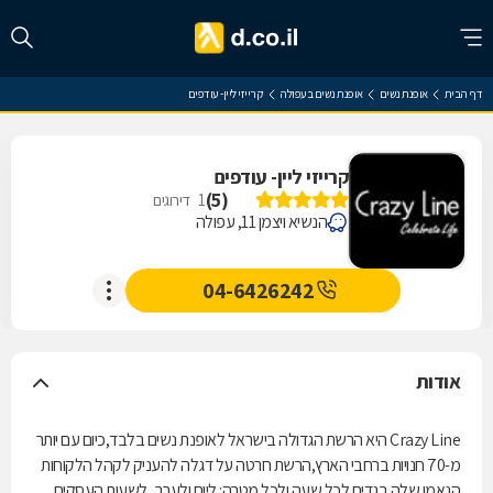
דף הבית
אופנת נשים
אופנת נשים בעפולה
קרייזי ליין- עודפים
קרייזי ליין- עודפים
)
5
(
1
דירוגים
הנשיא ויצמן 11, עפולה
04-6426242
אודות
Crazy Line היא הרשת הגדולה בישראל לאופנת נשים בלבד,כיום עם יותר
מ-70 חנויות ברחבי הארץ,הרשת חרטה על דגלה להעניק לקהל הלקוחות
הנאמן שלה בגדים לכל שעה ולכל מטרה: ליום ולערב, לשעות העסקים