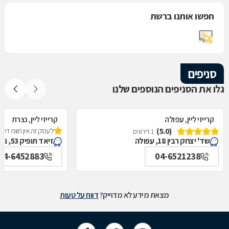
חפשו אותנו ברשת
סניפים
גלו את הסניפים הנוספים שלנו
קרייזי ליין, עפולה
קרייזי ליין, נצרת
(5.0)
לעסק זה אין חוות דעת
1 דירוגים
שד' יצחק רבין 18, עפולה
זיאד תופיק 53, נצרת
04-6452883
04-6521238
מצאת מידע לא מדוייק?
דווח על טעות