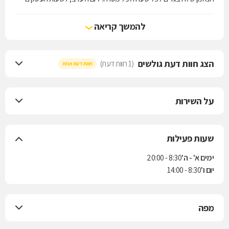
ולשעות הפנאי, למכון הכושר ולאירוע נוצץ.Crazy Line מחויבת לדיאלוג עם
הקהל שלה, מחויבת ללמוד את טעמן, להבין את צרכיהן ולתרגם עבורן את
להמשך קריאה
המגמות באופנה העולמית לפריטים לבישים, נשיים ומחמיאים המותאמים
להן, לאקלים ולסגנון חייהן.
הצג חוות דעת גולשים
(1 חוות דעת)
חוות דעת אחת
על השירות
שעות פעילות
ימים א' - ה'
8:30 - 20:00
יום ו'
8:30 - 14:00
מפה