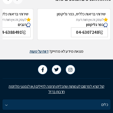
שירותי בריאות כללית, כפר גליקסון
שירותי בריאות כללית
לעסק זה אין חוות דעת
לעסק זה אין חוות דעת
כפר גליקסון
רגבים
04-6388491
04-6307248
מצאת מידע לא מדוייק?
דווח על טעות
קול קורא לפרסום לעמותות שתכליתן תרומה לחיילים ו/או לנפגעי מלחמת
חרבות ברזל
כלים