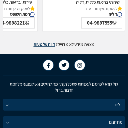
שירותי בריאות כללית, דליה
שירותי בריאות כללי
לעסק זה אין חוות דעת
לעסק זה אין חוות דעת
דליה
רמת השופט
04-9898221
04-9897555
מצאת מידע לא מדוייק?
דווח על טעות
קול קורא לפרסום לעמותות שתכליתן תרומה לחיילים ו/או לנפגעי מלחמת
חרבות ברזל
כלים
מחירונים