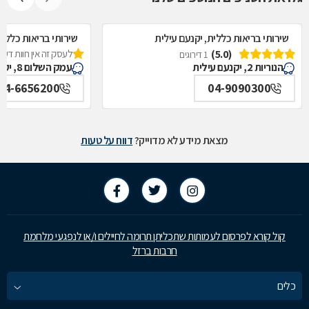
שירותי בריאות כללית, יקנעם עילית
שירותי בריאות כללית
(5.0)
לעסק זה אין חוות דעת
1 דירוגים
הנוריות 2, יקנעם עילית
עמק השלום 8, יקנעם עילית
04-6656200
04-9090300
מצאת מידע לא מדוייק?
דווח על טעות
קול קורא לפרסום לעמותות שתכליתן תרומה לחיילים ו/או לנפגעי מלחמת
חרבות ברזל
כלים