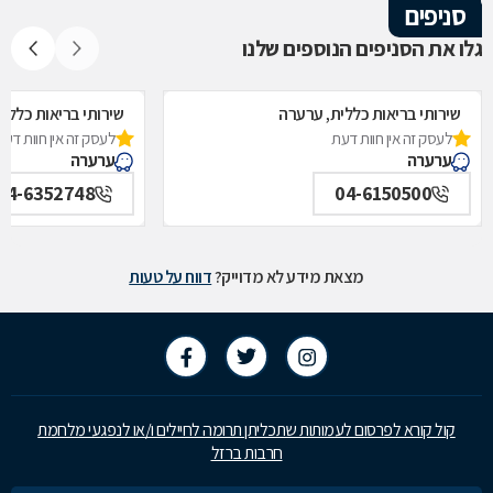
סניפים
גלו את הסניפים הנוספים שלנו
שירותי בריאות כללית, ערערה
שירותי בריאות כללי
לעסק זה אין חוות דעת
לעסק זה אין חוות דעת
ערערה
ערערה
04-6352748
04-6150500
מצאת מידע לא מדוייק?
דווח על טעות
קול קורא לפרסום לעמותות שתכליתן תרומה לחיילים ו/או לנפגעי מלחמת
חרבות ברזל