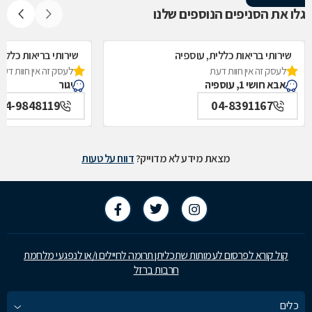
גלו את הסניפים הנוספים שלנו
שירותי בריאות כללית, עוספיה
שירותי בריאות כללית,
לעסק זה אין חוות דעת
לעסק זה אין חוות דעת
אבא חושי 1, עוספיה
יגור
04-9848119
04-8391167
מצאת מידע לא מדוייק?
דווח על טעות
קול קורא לפרסום לעמותות שתכליתן תרומה לחיילים ו/או לנפגעי מלחמת
חרבות ברזל
כלים