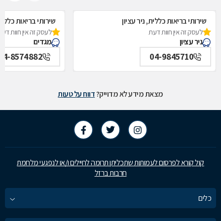
שירותי בריאות כללית, ניר עציון
שירותי בריאות כללית
לעסק זה אין חוות דעת
לעסק זה אין חוות דעת
ניר עציון
מגדים
04-8574882
04-9845710
מצאת מידע לא מדוייק?
דווח על טעות
קול קורא לפרסום לעמותות שתכליתן תרומה לחיילים ו/או לנפגעי מלחמת
חרבות ברזל
כלים