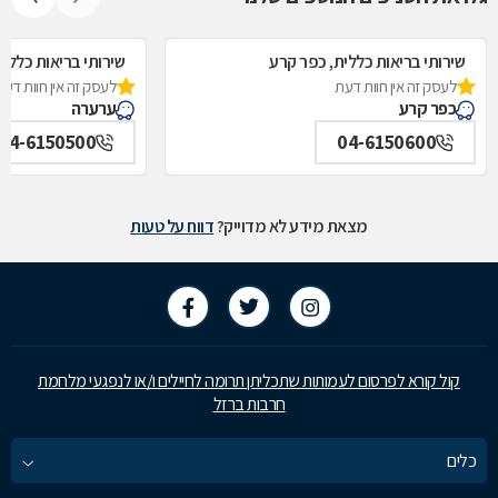
שירותי בריאות כללית, כפר קרע
שירותי בריאות כללי
לעסק זה אין חוות דעת
לעסק זה אין חוות דעת
כפר קרע
ערערה
04-6150500
04-6150600
מצאת מידע לא מדוייק?
דווח על טעות
קול קורא לפרסום לעמותות שתכליתן תרומה לחיילים ו/או לנפגעי מלחמת
חרבות ברזל
כלים