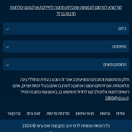
קול קורא לפרסום לעמותות שתכליתן תרומה לחיילים ו/או לנפגעי מלחמת
חרבות ברזל
כלים
מחירונים
תחומים נפוצים
חלק מהתמונות והתכנים המופיעים באתר זה הוכנו בעזרת מחוללי בינה
מלאכותית. אם זיהיתם תמונה או תוכן כלשהו בו אתם בעלי זכויות יוצרים, אתם
רשאים לפנות אלינו ולבקש לחדול משימוש בו, באמצעות כתובת המייל
1800@d.co.il
אודות
נגישות
תנאי שימוש
מדיניות פרטיות
זאפ גרופ
צרו קשר
כל הזכויות שמורות לדפי זהב מקבוצת זאפ גרופ © 2026