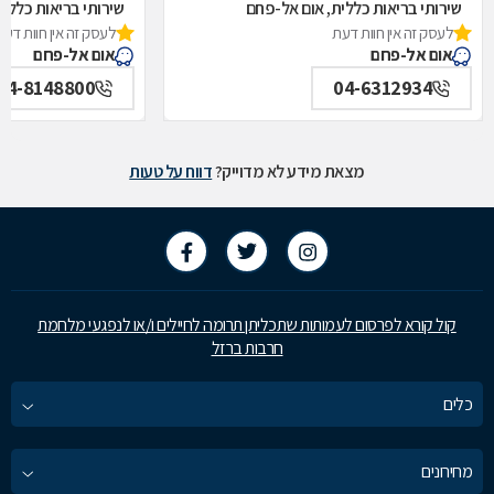
שירותי בריאות כללית, אום אל-פחם
שירותי בריאות כללי
לעסק זה אין חוות דעת
לעסק זה אין חוות דעת
אום אל-פחם
אום אל-פחם
04-8148800
04-6312934
מצאת מידע לא מדוייק?
דווח על טעות
קול קורא לפרסום לעמותות שתכליתן תרומה לחיילים ו/או לנפגעי מלחמת
חרבות ברזל
כלים
מחירונים