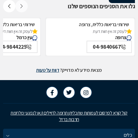
גלו את הסניפים הנוספים שלנו
שירותי בריאות כללית, צרופה
שירותי בריאות כללית
לעסק זה אין חוות דעת
לעסק זה אין חוות דעת
צרופה
עין כרמל
04-9844225
04-9840667
מצאת מידע לא מדוייק?
דווח על טעות
קול קורא לפרסום לעמותות שתכליתן תרומה לחיילים ו/או לנפגעי מלחמת
חרבות ברזל
כלים