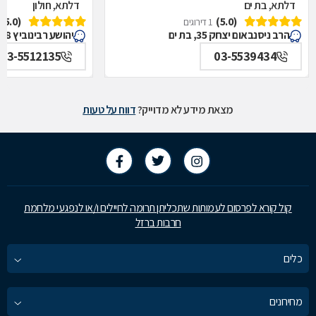
דלתא, בת ים
דלתא, חולון
(5.0)
(5.0)
1 דירוגים
הרב ניסנבאום יצחק 35, בת ים
יהושע רבינוביץ 58, חולון
03-5512135
03-5539434
מצאת מידע לא מדוייק?
דווח על טעות
קול קורא לפרסום לעמותות שתכליתן תרומה לחיילים ו/או לנפגעי מלחמת
חרבות ברזל
כלים
מחירונים