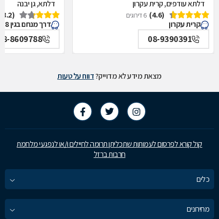
דלתא עודפים, קרית עקרון
דלתא, גן יבנה
(3.2)
(4.6)
6 דירוגים
קרית עקרון
דרך מנחם בגין 18, גן יבנה
08-8609788
08-9390391
מצאת מידע לא מדוייק?
דווח על טעות
קול קורא לפרסום לעמותות שתכליתן תרומה לחיילים ו/או לנפגעי מלחמת
חרבות ברזל
כלים
מחירונים