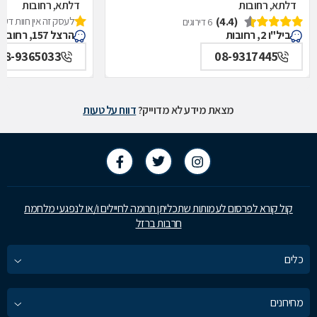
דלתא, רחובות
דלתא, רחובות
(4.4)
לעסק זה אין חוות דעת
6 דירוגים
ביל"ו 2, רחובות
הרצל 157, רחובות
08-9365033
08-9317445
מצאת מידע לא מדוייק?
דווח על טעות
קול קורא לפרסום לעמותות שתכליתן תרומה לחיילים ו/או לנפגעי מלחמת
חרבות ברזל
כלים
מחירונים