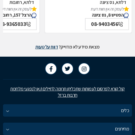
דלתא, נס ציונה
דלתא, רחובות
לעסק זה אין חוות דעת
לעסק זה אין חוות דעת
הפטיש 8, נס ציונה
הרצל 157, רחובות
08-9365033
08-9403456
מצאת מידע לא מדוייק?
דווח על טעות
קול קורא לפרסום לעמותות שתכליתן תרומה לחיילים ו/או לנפגעי מלחמת
חרבות ברזל
כלים
מחירונים