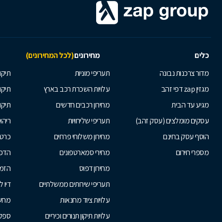
כלים
מחירונים
(לכל המחירונים)
מדור צרכנות נבונה
תעריפי מוניות
תיקון
מגזין zap דפי זהב
עלויות השכרת רכב בארץ
תיקו
מגיע עד הבית
מחירון רכבים חדשים
תיקו
עסקים מומלצים (עסק זהב)
תעריפי שליחויות
ריהו
הוסף עסק בחינם
מחירון משלוחי פרחים
כרטי
מספרי חירום
מחירי סמארטפונים
הדפ
מחירון דפוס
הזמנ
תעריפי שירותים ממשלתיים
דיו 
עלויות ציוד מחנאות
מחש
עלויות תיקון תנורים וכיריים
ספקי