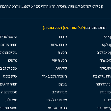
קול קורא לפרסום לעמותות שתכליתן תרומה לחיילים ו/או לנפגעי מלחמת חרבות
תחומים נפוצים
(לכל התחומים)
(לכל התגיות)
 אייפון
מוניות
אינסטלטורים
ן גלקסי
מוניות שירות
חנויות פרחים
ן טאבלטים
הסעות
עיסויים וטיפולי
ט משרדי
הסעות VIP
מדפים
סי ביקור
שליחויות
אוכל לכלבים
סה על קנבס
השכרת רכב בארץ
אקס בוקס
ות לחתונה
בנקים
חנויות רהיטים
למדפסת
אביזרי רכב
מכונות קפה
בים
שילוח בינלאומי
משתלות
 אינטרנט
כרטיסי אשראי
טפטים ומדבקו