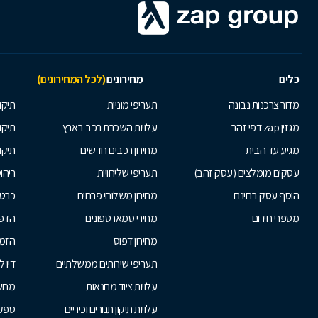
כלים
מחירונים
(לכל המחירונים)
מדור צרכנות נבונה
תעריפי מוניות
תיקון
מגזין zap דפי זהב
עלויות השכרת רכב בארץ
תיקו
מגיע עד הבית
מחירון רכבים חדשים
תיקו
עסקים מומלצים (עסק זהב)
תעריפי שליחויות
ריהו
הוסף עסק בחינם
מחירון משלוחי פרחים
כרטי
מספרי חירום
מחירי סמארטפונים
הדפ
מחירון דפוס
הזמנ
תעריפי שירותים ממשלתיים
דיו 
עלויות ציוד מחנאות
מחש
עלויות תיקון תנורים וכיריים
ספקי