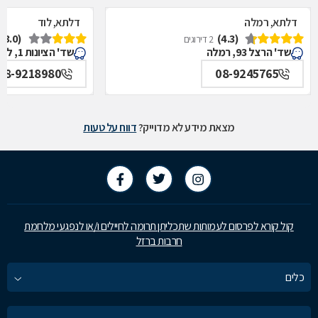
דלתא, רמלה
דלתא, לוד
(3.0)
(4.3)
2 דירוגים
שד' הרצל 93, רמלה
שד' הציונות 1, לוד
08-9218980
08-9245765
מצאת מידע לא מדוייק?
דווח על טעות
קול קורא לפרסום לעמותות שתכליתן תרומה לחיילים ו/או לנפגעי מלחמת
חרבות ברזל
כלים