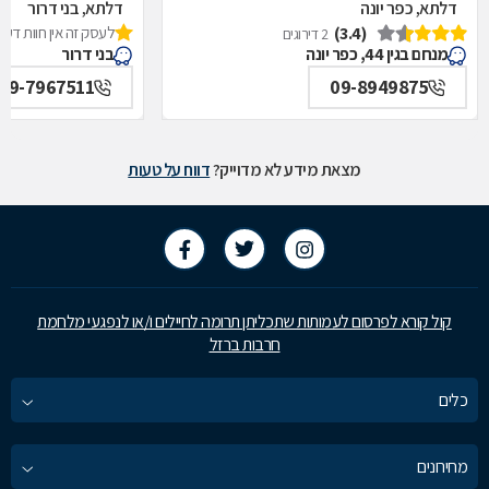
דלתא, כפר יונה
דלתא, בני דרור
(3.4)
לעסק זה אין חוות דעת
2 דירוגים
מנחם בגין 44, כפר יונה
בני דרור
09-7967511
09-8949875
מצאת מידע לא מדוייק?
דווח על טעות
קול קורא לפרסום לעמותות שתכליתן תרומה לחיילים ו/או לנפגעי מלחמת
חרבות ברזל
כלים
מחירונים