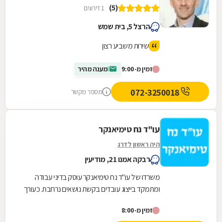
(5)
1 דירוגים
הרצל 5, בית שמש
שירות משביע רצון
זמין מ-9:00
מענה מהיר
072-3250018
מספר מקשר
עו"ד נח טימיאנקר
היה ראשון לדרג
רבקה אמנו 21, מודיעין
משרדו של עו"ד נח טימיאנקר עוסק בדיני עבודה
ומתמקד בייצוג עובדים בקשת נושאים נרחבת. כעורך
דין שמאחוריו ניסיון מקצועי עשיר, לעו"ד טימיאנקר...
זמין מ-8:00