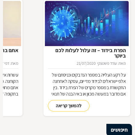
הפרת בידוד – זה עלול לעלות לכם
אתם בחל"
ביוקר
מאת: עודד פשטצקי
21/07/2020
מאת: דפי זה
על רקע העלייה במספר הנדבקים וכניסתם של
עשרות אלפי
אלפי ישראלים לבידוד מדי יום, עסקה לאחרונה
הקורונה. מ
התקשורת במספר מקרים של הפרת בידוד. בין
אתם מחויבי
אם מדובר במעשה מכוון או באי הבנה של תנאי
בתקופה זו?
הבידוד, להפרת הבידוד ישנן השלכות אותן חשוב
תחזרו לעבו
להמשך קריאה
להכיר
חיפושים