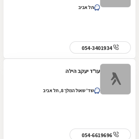
תל אביב
054-3401934
עו"ד יעקב הילה
שד' שאול המלך 8, תל אביב
054-6619696