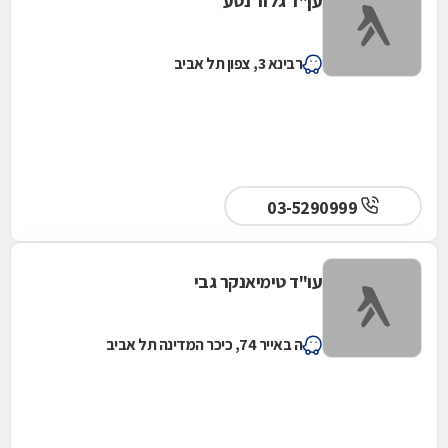
ען"ד גלזר נטע
רבינא 3, צפון תל אביב
03-5290999
עו"ד טימיאנקר גבי
ה באייר 74, כיכר המדינה תל אביב