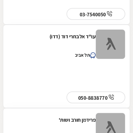
03-7540050
עו"ד אלבחרי דוד (דדו)
תל אביב
050-8838770
פרידמן חורב ושות'