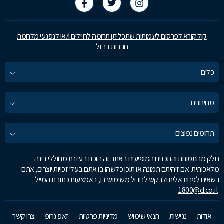
קול קורא לפרסום לעמותות שתכליתן תרומה לחיילים ו/או לנפגעי מלחמת
חרבות ברזל
כלים
מחירונים
תחומים נפוצים
חלק מהתמונות והתכנים המופיעים באתר זה הוכנו בעזרת מחוללי בינה
מלאכותית. אם זיהיתם תמונה או תוכן כלשהו בו אתם בעלי זכויות יוצרים, אתם
רשאים לפנות אלינו ולבקש לחדול משימוש בו, באמצעות כתובת המייל
1800@d.co.il
אודות
נגישות
תנאי שימוש
מדיניות פרטיות
זאפ גרופ
צרו קשר