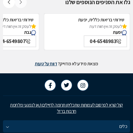
גלו את הסניפים הנוספים שלנו
שירותי בריאות כללית, יפעת
שירותי בריאות כללית
לעסק זה אין חוות דעת
לעסק זה אין חוות דעת
יפעת
גבת
04-6549807
04-6548983
מצאת מידע לא מדוייק?
דווח על טעות
קול קורא לפרסום לעמותות שתכליתן תרומה לחיילים ו/או לנפגעי מלחמת
חרבות ברזל
כלים