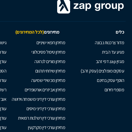
כלים
מחירונים
(לכל המחירונים)
מדור צרכנות נבונה
מחירון רופאי שיניים
גישור
מגיע עד הבית
מחירון טיפול פסיכולוגי
עורכי
מגזין zap דפי זהב
מחירון מורים לנהיגה
עורך
עסקים מומלצים (עסק זהב)
מחירון שירותי תרגום
הסכם
הוסף עסק בחינם
מחירון מכשירי שמיעה
עורכ
מספרי חירום
מחירון אביזרים אורטופדיים
רשלנ
מחירון עורכי דין דיני משפחה וירושה
אובד
מחירון עורכי דין דיני מיסים
עורך
מחירון עורכי דין רשלנות רפואית
עורך 
מחירון עורכי דין מקרקעין
עורך