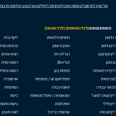
קול קורא לפרסום לעמותות שתכליתן תרומה לחיילים ו/או לנפגעי מלחמת חרבות
תחומים נפוצים
(לכל התחומים)
(לכל התגיות)
 גירושין
ניתוחים פלסטיים
ליקויי בנייה
 דין גירושין
שאיבת שומן
מרפאת שיניי
 דין מקרקעין
הגדלת חזה
רופאי שיניים
 ממון
תמ"א 38
רפואה סינית
י דין דיני משפחה
מתיחת בטן
רפואה משלי
ות רפואית
טיפול וייעוץ זוגי / משפחתי
אורטופדיה
ן כושר עבודה
תאונת עבודה
נטורופתיה
 דין הוצאה לפועל
הומאופתיה / טיפול הומאופתי
ביטוח
דין פלילי
פסיכולוגים
ביטוח נסיעות 
 דין תעבורה
אורטופד כף רגל
רואה חשבון