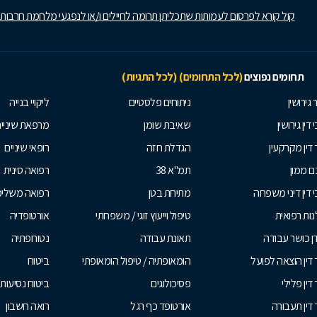
קול קורא לפרסום לעמותות שתכליתן תרומה לחיילים ו/או לנפגעי מלחמת חרבות
תחומים נפוצים
(לכל התחומים)
(לכל התגיות)
 גירושין
ניתוחים פלסטיים
ליקויי בנייה
 דין גירושין
שאיבת שומן
מרפאת שיניי
 דין מקרקעין
הגדלת חזה
רופאי שיניים
 ממון
תמ"א 38
רפואה סינית
י דין דיני משפחה
מתיחת בטן
רפואה משלי
ות רפואית
טיפול וייעוץ זוגי / משפחתי
אורטופדיה
ן כושר עבודה
תאונת עבודה
נטורופתיה
 דין הוצאה לפועל
הומאופתיה / טיפול הומאופתי
ביטוח
דין פלילי
פסיכולוגים
ביטוח נסיעות 
 דין תעבורה
אורטופד כף רגל
רואה חשבון