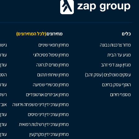
כלים
מחירונים
(לכל המחירונים)
מדור צרכנות נבונה
מחירון רופאי שיניים
גישור
מגיע עד הבית
מחירון טיפול פסיכולוגי
עורכי
מגזין zap דפי זהב
מחירון מורים לנהיגה
עורך
עסקים מומלצים (עסק זהב)
מחירון שירותי תרגום
הסכם
הוסף עסק בחינם
מחירון מכשירי שמיעה
עורכ
מספרי חירום
מחירון אביזרים אורטופדיים
רשלנ
מחירון עורכי דין דיני משפחה וירושה
אובד
מחירון עורכי דין דיני מיסים
עורך
מחירון עורכי דין רשלנות רפואית
עורך 
מחירון עורכי דין מקרקעין
עורך