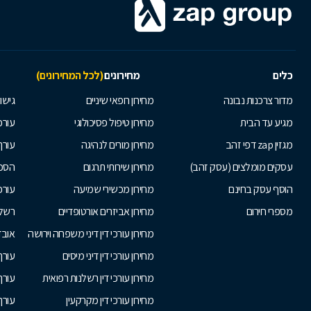
כלים
מחירונים
(לכל המחירונים)
מדור צרכנות נבונה
מחירון רופאי שיניים
גישור
מגיע עד הבית
מחירון טיפול פסיכולוגי
עורכי
מגזין zap דפי זהב
מחירון מורים לנהיגה
עורך
עסקים מומלצים (עסק זהב)
מחירון שירותי תרגום
הסכם
הוסף עסק בחינם
מחירון מכשירי שמיעה
עורכ
מספרי חירום
מחירון אביזרים אורטופדיים
רשלנ
מחירון עורכי דין דיני משפחה וירושה
אובד
מחירון עורכי דין דיני מיסים
עורך
מחירון עורכי דין רשלנות רפואית
עורך 
מחירון עורכי דין מקרקעין
עורך