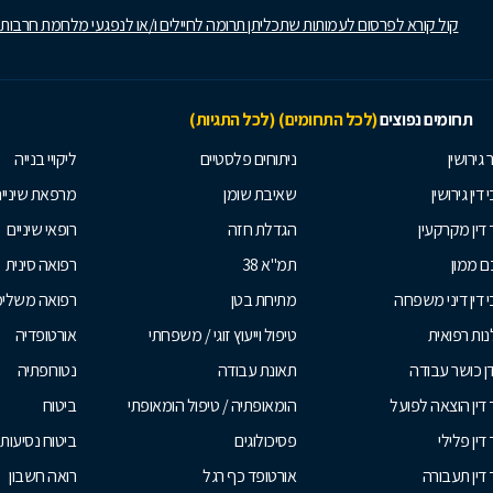
קול קורא לפרסום לעמותות שתכליתן תרומה לחיילים ו/או לנפגעי מלחמת חרבות
תחומים נפוצים
(לכל התחומים)
(לכל התגיות)
 גירושין
ניתוחים פלסטיים
ליקויי בנייה
 דין גירושין
שאיבת שומן
מרפאת שיניי
 דין מקרקעין
הגדלת חזה
רופאי שיניים
 ממון
תמ"א 38
רפואה סינית
י דין דיני משפחה
מתיחת בטן
רפואה משלי
ות רפואית
טיפול וייעוץ זוגי / משפחתי
אורטופדיה
ן כושר עבודה
תאונת עבודה
נטורופתיה
 דין הוצאה לפועל
הומאופתיה / טיפול הומאופתי
ביטוח
דין פלילי
פסיכולוגים
ביטוח נסיעות 
 דין תעבורה
אורטופד כף רגל
רואה חשבון