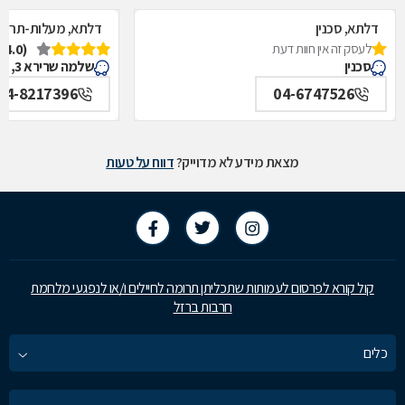
דלתא, סכנין
דלתא, מעלות-תרשי
לעסק זה אין חוות דעת
(4.0)
סכנין
שלמה שרירא 3, מעלות-תרשיחא
04-8217396
04-6747526
מצאת מידע לא מדוייק?
דווח על טעות
קול קורא לפרסום לעמותות שתכליתן תרומה לחיילים ו/או לנפגעי מלחמת
חרבות ברזל
כלים