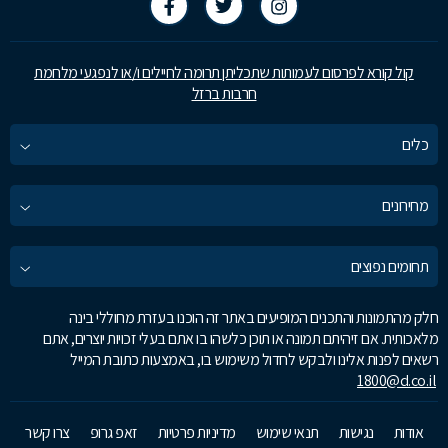
קול קורא לפרסום לעמותות שתכליתן תרומה לחיילים ו/או לנפגעי מלחמת
חרבות ברזל
כלים
מחירונים
תחומים נפוצים
חלק מהתמונות והתכנים המופיעים באתר זה הוכנו בעזרת מחוללי בינה
מלאכותית. אם זיהיתם תמונה או תוכן כלשהו בו אתם בעלי זכויות יוצרים, אתם
רשאים לפנות אלינו ולבקש לחדול משימוש בו, באמצעות כתובת המייל
1800@d.co.il
אודות
נגישות
תנאי שימוש
מדיניות פרטיות
זאפ גרופ
צרו קשר