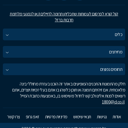
קול קורא לפרסום לעמותות שתכליתן תרומה לחיילים ו/או לנפגעי מלחמת
חרבות ברזל
כלים
מחירונים
תחומים נפוצים
חלק מהתמונות והתכנים המופיעים באתר זה הוכנו בעזרת מחוללי בינה
מלאכותית. אם זיהיתם תמונה או תוכן כלשהו בו אתם בעלי זכויות יוצרים, אתם
רשאים לפנות אלינו ולבקש לחדול משימוש בו, באמצעות כתובת המייל
1800@d.co.il
אודות
נגישות
תנאי שימוש
מדיניות פרטיות
זאפ גרופ
צרו קשר