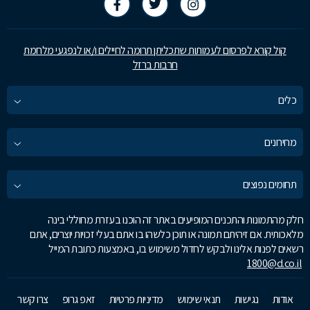
קול קורא לפרסום לעמותות שתכליתן תרומה לחיילים ו/או לנפגעי מלחמת
חרבות ברזל
כלים
מחירונים
תחומים נפוצים
חלק מהתמונות והתכנים המופיעים באתר זה הוכנו בעזרת מחוללי בינה
מלאכותית. אם זיהיתם תמונה או תוכן כלשהו בו אתם בעלי זכויות יוצרים, אתם
רשאים לפנות אלינו ולבקש לחדול משימוש בו, באמצעות כתובת המייל
1800@d.co.il
אודות
נגישות
תנאי שימוש
מדיניות פרטיות
זאפ גרופ
צרו קשר