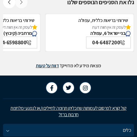
גלו את הסניפים הנוספים שלנו
שירותי בריאות כללית, עפולה
שירותי בריאות כללית
לעסק זה אין חוות דעת
לעסק זה אין חוות דעת
בני ישראל 6, עפולה
מרחביה (קיבוץ)
04-6598800
04-6487200
מצאת מידע לא מדוייק?
דווח על טעות
קול קורא לפרסום לעמותות שתכליתן תרומה לחיילים ו/או לנפגעי מלחמת
חרבות ברזל
כלים