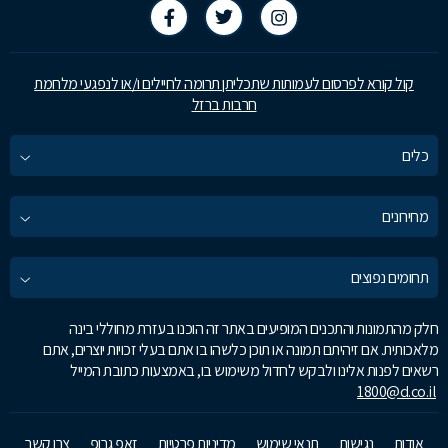
קול קורא לפרסום לעמותות שתכליתן תרומה לחיילים ו/או לנפגעי מלחמת
חרבות ברזל
כלים
מחירונים
תחומים נפוצים
חלק מהתמונות והתכנים המופיעים באתר זה הוכנו בעזרת מחוללי בינה
מלאכותית. אם זיהיתם תמונה או תוכן כלשהו בו אתם בעלי זכויות יוצרים, אתם
רשאים לפנות אלינו ולבקש לחדול משימוש בו, באמצעות כתובת המייל
1800@d.co.il
אודות
נגישות
תנאי שימוש
מדיניות פרטיות
זאפ גרופ
צרו קשר