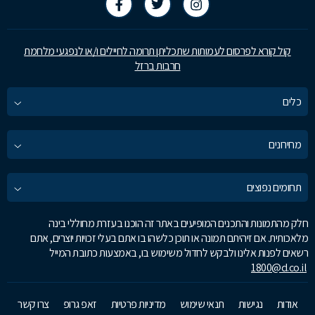
קול קורא לפרסום לעמותות שתכליתן תרומה לחיילים ו/או לנפגעי מלחמת
חרבות ברזל
כלים
מחירונים
תחומים נפוצים
חלק מהתמונות והתכנים המופיעים באתר זה הוכנו בעזרת מחוללי בינה
מלאכותית. אם זיהיתם תמונה או תוכן כלשהו בו אתם בעלי זכויות יוצרים, אתם
רשאים לפנות אלינו ולבקש לחדול משימוש בו, באמצעות כתובת המייל
1800@d.co.il
אודות
נגישות
תנאי שימוש
מדיניות פרטיות
זאפ גרופ
צרו קשר