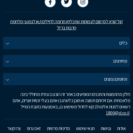
קול קורא לפרסום לעמותות שתכליתן תרומה לחיילים ו/או לנפגעי מלחמת
חרבות ברזל
כלים
מחירונים
תחומים נפוצים
חלק מהתמונות והתכנים המופיעים באתר זה הוכנו בעזרת מחוללי בינה
מלאכותית. אם זיהיתם תמונה או תוכן כלשהו בו אתם בעלי זכויות יוצרים, אתם
רשאים לפנות אלינו ולבקש לחדול משימוש בו, באמצעות כתובת המייל
1800@d.co.il
אודות
נגישות
תנאי שימוש
מדיניות פרטיות
זאפ גרופ
צרו קשר