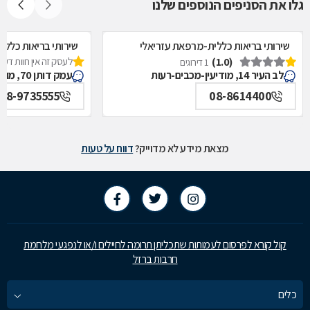
גלו את הסניפים הנוספים שלנו
שירותי בריאות כללית-מרפאת עזריאלי
שירותי בריאות כללי
(1.0)
לעסק זה אין חוות דעת
מקצועית, מודיעין-מכבים-רעות
1 דירוגים
לב העיר 14, מודיעין-מכבים-רעות
עמק דותן 70, מודיעין-מכבים-רעות
08-9735555
08-8614400
מצאת מידע לא מדוייק?
דווח על טעות
קול קורא לפרסום לעמותות שתכליתן תרומה לחיילים ו/או לנפגעי מלחמת
חרבות ברזל
כלים