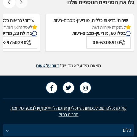
גלו את הסניפים הנוספים שלנו
שירותי בריאות כללית, מודיעין-מכבים-רעות
שירותי בריאות כללי
לעסק זה אין חוות דעת
לעסק זה אין חוות דעת
כסלו 60, מודיעין-מכבים-רעות
בדולח 23, מודיעין-מכבים-רעות
08-9750230
08-6308910
מצאת מידע לא מדוייק?
דווח על טעות
קול קורא לפרסום לעמותות שתכליתן תרומה לחיילים ו/או לנפגעי מלחמת
חרבות ברזל
כלים