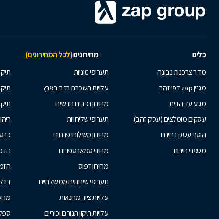
כלים
מחירונים
(לכל המחירונים)
מדור צרכנות נבונה
תעריפי מוניות
תיקון
מגזין zap דפי זהב
עלויות השכרת רכב בארץ
תיקו
מגיע עד הבית
מחירון רכבים חדשים
תיקו
עסקים מומלצים (עסק זהב)
תעריפי שליחויות
ריהו
הוסף עסק בחינם
מחירון משלוחי פרחים
כרטי
מספרי חירום
מחירי סמארטפונים
הדפ
מחירון דפוס
הזמנ
תעריפי שירותים ממשלתיים
דיו 
עלויות ציוד מחנאות
מחש
עלויות תיקון תנורים וכיריים
ספקי