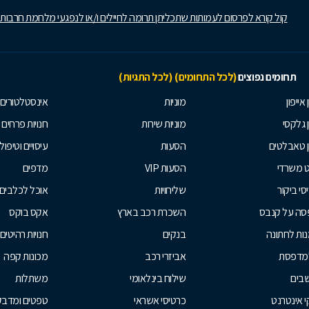
קול קורא לפרסום לעמותות שתכליתן תרומה לחיילים ו/או לנפגעי מלחמת חרבות
תחומים נפוצים
(לכל התחומים)
(לכל התגיות)
 אייפון
מוניות
אינסטלטורים
ן גלקסי
מוניות שירות
חנויות פרחים
ן טאבלטים
הסעות
עיסויים וטיפולי
ט משרדי
הסעות VIP
מדפים
סי ביקור
שליחויות
אוכל לכלבים
סה על קנבס
השכרת רכב בארץ
אקס בוקס
ות לחתונה
בנקים
חנויות רהיטים
למדפסת
אביזרי רכב
מכונות קפה
בים
שילוח בינלאומי
משתלות
 אינטרנט
כרטיסי אשראי
טפטים ומדבקו