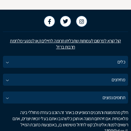
קול קורא לפרסום לעמותות שתכליתן תרומה לחיילים ו/או לנפגעי מלחמת
חרבות ברזל
כלים
מחירונים
תחומים נפוצים
חלק מהתמונות והתכנים המופיעים באתר זה הוכנו בעזרת מחוללי בינה
מלאכותית. אם זיהיתם תמונה או תוכן כלשהו בו אתם בעלי זכויות יוצרים, אתם
רשאים לפנות אלינו ולבקש לחדול משימוש בו, באמצעות כתובת המייל
1800@d.co.il