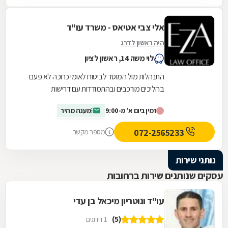
אלי צבי אטיאס - משרד עו"ד
היה ראשון לדרג
לוי משה 14, ראשון לציון
התנהלות מול המוסד לביטוח לאומי כרוכה לא פעם
בהליכים מורכבים ובהתמודדות עם דרישות
ובירוקרטיה. משרד עורכות הדין אלי צבי אטיאס מעניק
זמין ביום א' מ-9:00
מענה מהיר
ליווי...
072-2565233
מספר מקשר
נותני שירות
עסקים שנותנים שירות ברחובות
עו"ד ונוטריון מיכאל בן עדי
(5)
1 דירוגים