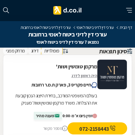
דף הבית
עורכי דין לדיני ביטוח לאומי
עורכי דין לדיני ביטוח לאומי ברחובות
עורכי דין לדיני ביטוח לאומי ברחובות
נמצאו 7 עורכי דין לדיני ביטוח לאומי
סינון תוצאות
פופולריות
דירוג
מרחק ממני
מרקמן טומשין ושות'
היה ראשון לדרג
חיים פקריס 3, פארק ת.מ.ר רחובות
בעולם המשפטי המורכב, בחירת הייצוג הנכון קובעת
את ההצלחה. משרד מרקמן טומשין ושות' מעניק
ללקוחותיו ליווי משפטי מקצועי, אישי ואדיב, תוך
זמין ביום א' מ-0:00
מענה מהיר
התאמה...
072-2158443
מספר מקשר