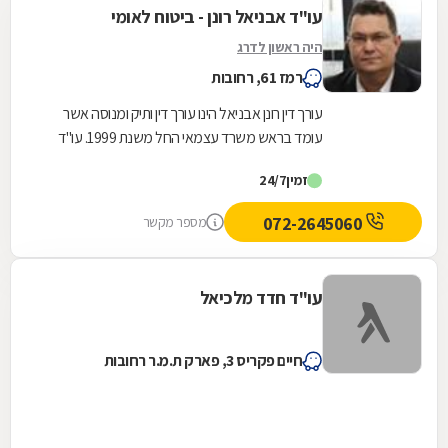
עו"ד אבניאל רונן - ביטוח לאומי
היה ראשון לדרג
רמז 61, רחובות
עורך דין רונן אבניאל הינו עורך דין ותיק ומנוסה אשר
עומד בראש משרד עצמאי החל משנת 1999. עו"ד
רונן אבניאל מומחה בטיפול בזכויות ובתביעות של...
זמין
24/7
072-2645060
מספר מקשר
עו"ד חדד מלכיאל
חיים פקריס 3, פארק ת.מ.ר רחובות