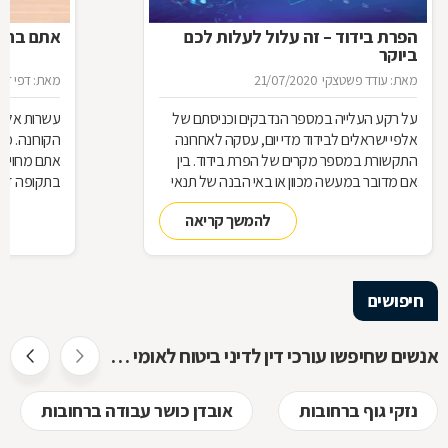
הפרת בידוד – זה עלול לעלות לכם
אתם בחל"
ביוקר
מאת: עודד פשטצקי
21/07/2020
מאת: דפי זה
על רקע העלייה במספר הנדבקים וכניסתם של
עשרות אלפי
אלפי ישראלים לבידוד מדי יום, עסקה לאחרונה
הקורונה. מ
התקשורת במספר מקרים של הפרת בידוד. בין
אתם מחויבי
אם מדובר במעשה מכוון או באי הבנה של תנאי
בתקופה זו?
הבידוד, להפרת הבידוד ישנן השלכות אותן חשוב
תחזרו לעבו
להמשך קריאה
להכיר
חיפושים
אנשים שחיפשו עורכי דין לדיני ביטוח לאומי חיפשו גם
נזקי גוף ברחובות
אובדן כושר עבודה ברחובות