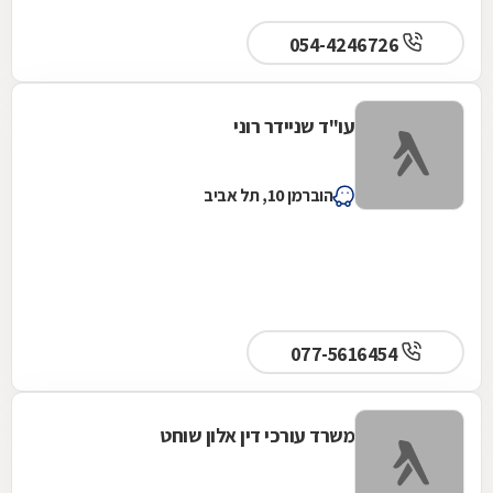
054-4246726
עו"ד שניידר רוני
הוברמן 10, תל אביב
077-5616454
משרד עורכי דין אלון שוחט