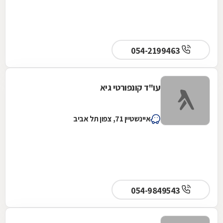
054-2199463
עו"ד קונפורטי גיא
איינשטיין 71, צפון תל אביב
054-9849543