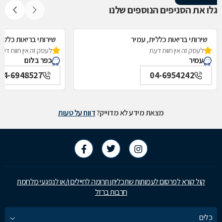
גלו את הסניפים הנוספים שלנו
שירותי בריאות כללית, עמיר
שירותי בריאות כללית
לעסק זה אין חוות דעת
לעסק זה אין חוות דעת
עמיר
כפר בלום
04-6948527
04-6954242
מצאת מידע לא מדוייק?
דווח על טעות
קול קורא לפרסום לעמותות שתכליתן תרומה לחיילים ו/או לנפגעי מלחמת
חרבות ברזל
כלים