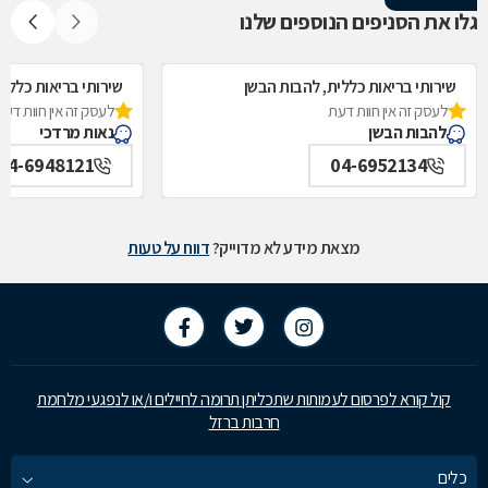
גלו את הסניפים הנוספים שלנו
שירותי בריאות כללית, להבות הבשן
שירותי בריאות כללית
לעסק זה אין חוות דעת
לעסק זה אין חוות דעת
להבות הבשן
נאות מרדכי
04-6948121
04-6952134
מצאת מידע לא מדוייק?
דווח על טעות
קול קורא לפרסום לעמותות שתכליתן תרומה לחיילים ו/או לנפגעי מלחמת
חרבות ברזל
כלים