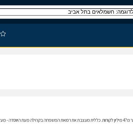
כללית, ארגון הבריאות הגדול והמתקדם בישראל, מעניקה שירותים רפואיים ליותר מ?4 מיליון לקוחות. כללית מעצבת את רפואת המשפחה בקהילה מעת היווסדה - מ