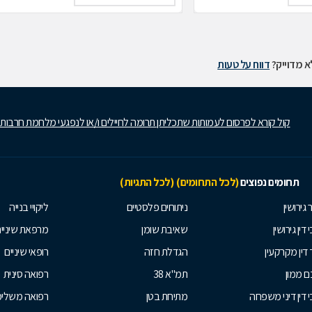
 מדוייק?
דווח על טעות
קול קורא לפרסום לעמותות שתכליתן תרומה לחיילים ו/או לנפגעי מלחמת חרבות
תחומים נפוצים
(לכל התחומים)
(לכל התגיות)
 גירושין
ניתוחים פלסטיים
ליקויי בנייה
 דין גירושין
שאיבת שומן
מרפאת שיניי
 דין מקרקעין
הגדלת חזה
רופאי שיניים
 ממון
תמ"א 38
רפואה סינית
י דין דיני משפחה
מתיחת בטן
רפואה משלי