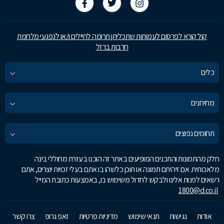
קול קורא לפרסום לעמותות שתכליתן תרומה לחיילים ו/או לנפגעי מלחמת
חרבות ברזל
כלים
מחירונים
תחומים נפוצים
חלק מהתמונות והתכנים המופיעים באתר זה הוכנו בעזרת מחוללי בינה
מלאכותית. אם זיהיתם תמונה או תוכן כלשהו בו אתם בעלי זכויות יוצרים, אתם
רשאים לפנות אלינו ולבקש לחדול משימוש בו, באמצעות כתובת המייל
1800@d.co.il
אודות
נגישות
תנאי שימוש
מדיניות פרטיות
זאפ גרופ
צרו קשר