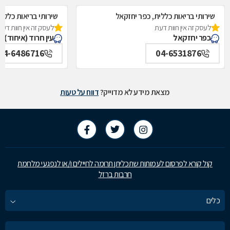
שירותי בריאות כללית, כפר יחזקאל
שירותי בריאות כללית,
לעסק זה אין חוות דעת
לעסק זה אין חוות דעת
כפר יחזקאל
עין חרוד (איחוד)
04-6486716
04-6531876
מצאת מידע לא מדוייק?
דווח על טעות
קול קורא לפרסום לעמותות שתכליתן תרומה לחיילים ו/או לנפגעי מלחמת
חרבות ברזל
כלים